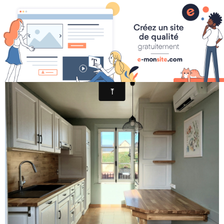
lapassiondubois.info
20240126 112007